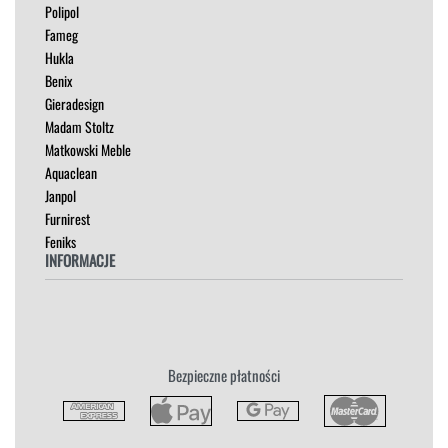
Polipol
OUTLET
Fameg
PUFY
Hukla
SOFY
Benix
STOLIKI
Gieradesign
STOŁY
Madam Stoltz
SZAFKI I KOMODY
Matkowski Meble
Aquaclean
Janpol
Furnirest
Feniks
INFORMACJE
Regulamin
Polityka Prywatności
Zwroty
Bezpieczne płatności
Reklamacja
Płatność i Dostawa