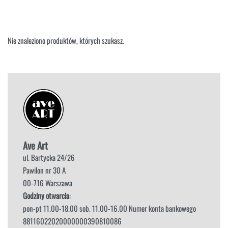
NAROŻNIKI
OUTLET
PUFY
SOFY
Nie znaleziono produktów, których szukasz.
STOLIKI
STOŁY
SZAFKI I KOMODY
Ave Art
ul. Bartycka 24/26
Pawilon nr 30 A
00-716 Warszawa
Godziny otwarcia
:
pon-pt 11.00-18.00 sob. 11.00-16.00 Numer konta bankowego
88116022020000000390810086