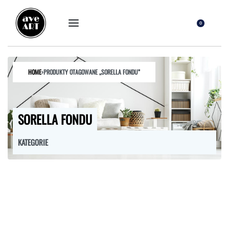
0
HOME
›
PRODUKTY OTAGOWANE „SORELLA FONDU”
SORELLA FONDU
KATEGORIE
FOTELE
HOKERY
KRZESŁA
ŁÓŻKA
MEBLE RTV