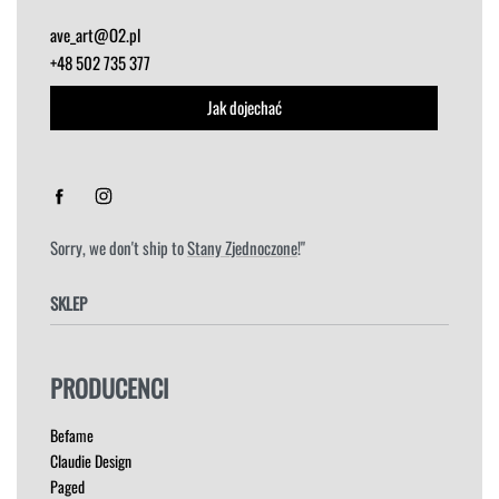
ave_art@O2.pl
+48 502 735 377
Jak dojechać
Sorry, we don't ship to
Stany Zjednoczone
!"
SKLEP
FOTELE
PRODUCENCI
HOKERY
KRZESŁA
Befame
ŁÓŻKA
Claudie Design
MEBLE RTV
Paged
NAROŻNIKI