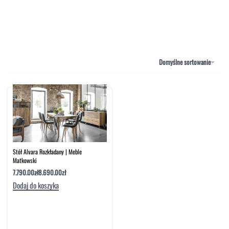
MEBLE RTV
NAROŻNIKI
OUTLET
PUFY
SOFY
Domyślne sortowanie
STOLIKI
STOŁY
SZAFKI I KOMODY
Stół Alvara Rozkładany | Meble
Matkowski
7.790.00
zł
8.690.00
zł
Dodaj do koszyka