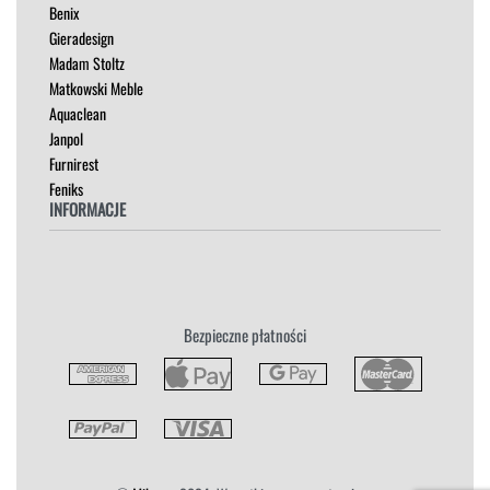
Benix
STOLIKI
Gieradesign
STOŁY
Madam Stoltz
SZAFKI I KOMODY
Matkowski Meble
Aquaclean
Janpol
Furnirest
Feniks
INFORMACJE
Regulamin
Polityka Prywatności
Zwroty
Bezpieczne płatności
Reklamacja
Płatność i Dostawa