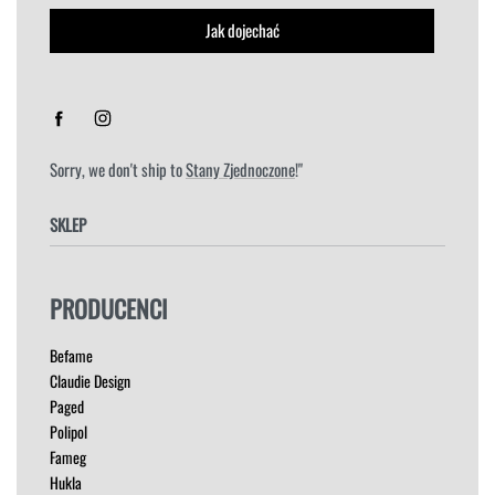
Jak dojechać
Sorry, we don't ship to
Stany Zjednoczone
!"
SKLEP
FOTELE
PRODUCENCI
HOKERY
KRZESŁA
Befame
ŁÓŻKA
Claudie Design
MEBLE RTV
Paged
NAROŻNIKI
Polipol
OUTLET
Fameg
PUFY
Hukla
SOFY