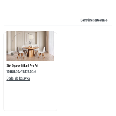
NAROŻNIKI
OUTLET
PUFY
SOFY
Domyślne sortowanie
STOLIKI
STOŁY
SZAFKI I KOMODY
Stół Dębowy Miloo | Ave Art
10.979.00
zł
11.979.00
zł
Dodaj do koszyka