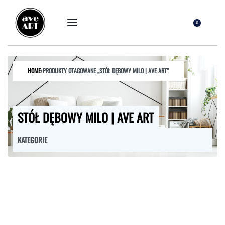
0
HOME
›
PRODUKTY OTAGOWANE „STÓŁ DĘBOWY MILO | AVE ART”
STÓŁ DĘBOWY MILO | AVE ART
KATEGORIE
FOTELE
HOKERY
KRZESŁA
ŁÓŻKA
MEBLE RTV