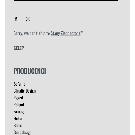
Sorry, we don't ship to
Stany Zjednoczone
!"
SKLEP
FOTELE
PRODUCENCI
HOKERY
KRZESŁA
Befame
ŁÓŻKA
Claudie Design
MEBLE RTV
Paged
NAROŻNIKI
Polipol
OUTLET
Fameg
PUFY
Hukla
SOFY
Benix
STOLIKI
Gieradesign
STOŁY