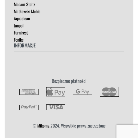
Madam Stoltz
SZAFKI I KOMODY
Matkowski Meble
Aquaclean
Janpol
Furnirest
Feniks
INFORMACJE
Regulamin
Polityka Prywatności
Zwroty
Bezpieczne płatności
Reklamacja
Płatność i Dostawa
©
Mikoma
2024. Wszystkie prawa zastrzeżone