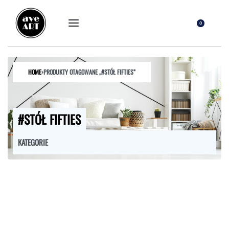
0
HOME
›
PRODUKTY OTAGOWANE „#STÓŁ FIFTIES”
#STÓŁ FIFTIES
KATEGORIE
FOTELE
HOKERY
KRZESŁA
ŁÓŻKA
MEBLE RTV