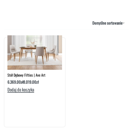
NAROŻNIKI
OUTLET
PUFY
SOFY
Domyślne sortowanie
STOLIKI
STOŁY
SZAFKI I KOMODY
Stół Dębowy Fifties | Ave Art
6.369.00
zł
8.019.00
zł
Dodaj do koszyka