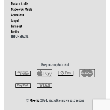
Madam Stoltz
SZAFKI I KOMODY
Matkowski Meble
Aquaclean
Janpol
Furnirest
Feniks
INFORMACJE
Regulamin
Polityka Prywatności
Zwroty
Bezpieczne płatności
Reklamacja
Płatność i Dostawa
©
Mikoma
2024. Wszystkie prawa zastrzeżone