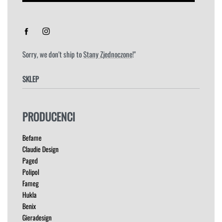
Sorry, we don't ship to
Stany Zjednoczone
!"
SKLEP
FOTELE
PRODUCENCI
HOKERY
KRZESŁA
Befame
ŁÓŻKA
Claudie Design
MEBLE RTV
Paged
NAROŻNIKI
Polipol
OUTLET
Fameg
PUFY
Hukla
SOFY
Benix
STOLIKI
Gieradesign
STOŁY