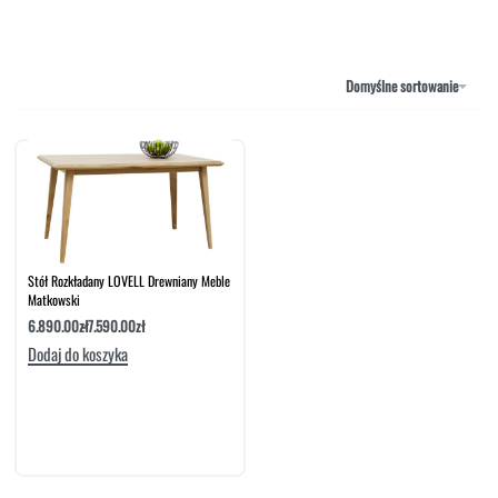
NAROŻNIKI
OUTLET
PUFY
SOFY
Domyślne sortowanie
STOLIKI
STOŁY
SZAFKI I KOMODY
Stół Rozkładany LOVELL Drewniany Meble
Matkowski
6.890.00
zł
7.590.00
zł
Dodaj do koszyka