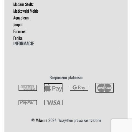
Madam Stoltz
SZAFKI I KOMODY
Matkowski Meble
Aquaclean
Janpol
Furnirest
Feniks
INFORMACJE
Regulamin
Polityka Prywatności
Zwroty
Bezpieczne płatności
Reklamacja
Płatność i Dostawa
©
Mikoma
2024. Wszystkie prawa zastrzeżone