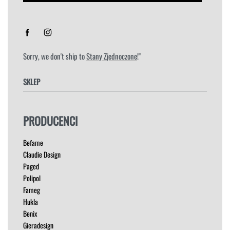
Sorry, we don't ship to
Stany Zjednoczone
!"
SKLEP
FOTELE
PRODUCENCI
HOKERY
KRZESŁA
Befame
ŁÓŻKA
Claudie Design
MEBLE RTV
Paged
NAROŻNIKI
Polipol
OUTLET
Fameg
PUFY
Hukla
SOFY
Benix
STOLIKI
Gieradesign
STOŁY