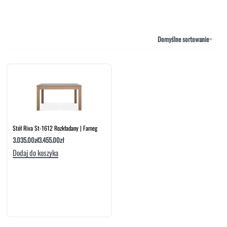
NAROŻNIKI
OUTLET
PUFY
SOFY
Domyślne sortowanie
STOLIKI
STOŁY
SZAFKI I KOMODY
Stół Riva St-1612 Rozkładany | Fameg
3.035.00
zł
3.455.00
zł
Dodaj do koszyka