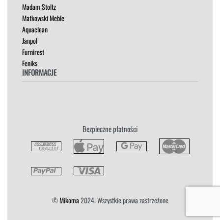
Madam Stoltz
SZAFKI I KOMODY
Matkowski Meble
Aquaclean
Janpol
Furnirest
Feniks
INFORMACJE
Regulamin
Polityka Prywatności
Zwroty
Bezpieczne płatności
Reklamacja
Płatność i Dostawa
©
Mikoma
2024. Wszystkie prawa zastrzeżone