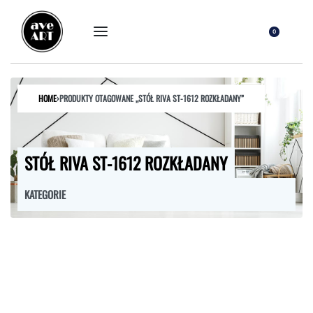
0
HOME
›
PRODUKTY OTAGOWANE „STÓŁ RIVA ST-1612 ROZKŁADANY”
STÓŁ RIVA ST-1612 ROZKŁADANY
KATEGORIE
FOTELE
HOKERY
KRZESŁA
ŁÓŻKA
MEBLE RTV