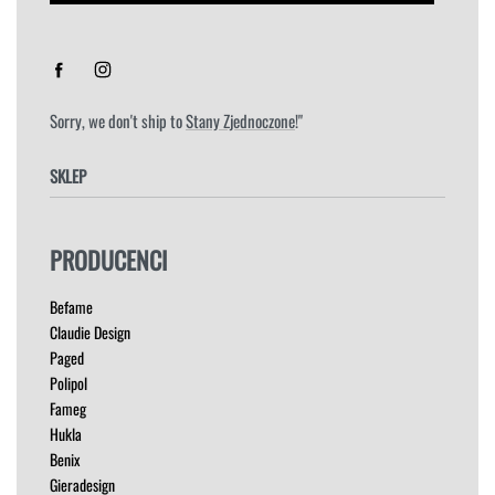
Sorry, we don't ship to
Stany Zjednoczone
!"
SKLEP
FOTELE
PRODUCENCI
HOKERY
KRZESŁA
Befame
ŁÓŻKA
Claudie Design
MEBLE RTV
Paged
NAROŻNIKI
Polipol
OUTLET
Fameg
PUFY
Hukla
SOFY
Benix
STOLIKI
Gieradesign
STOŁY