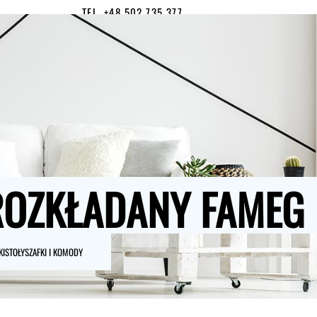
TEL. +48 502 735 377
MOJE KONTO
0
ROZKŁADANY FAMEG
KI
STOŁY
SZAFKI I KOMODY