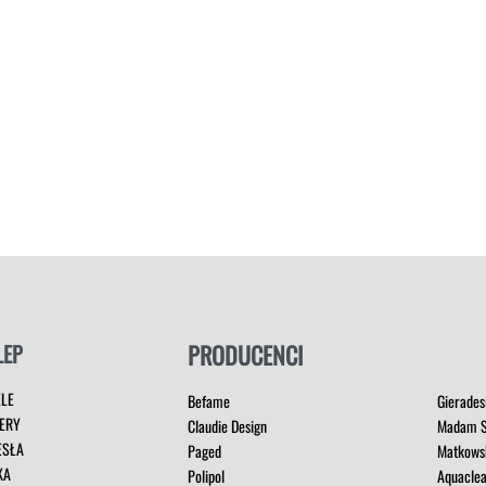
LEP
PRODUCENCI
ELE
Befame
Gierades
ERY
Claudie Design
Madam S
ESŁA
Paged
Matkows
KA
Polipol
Aquacle