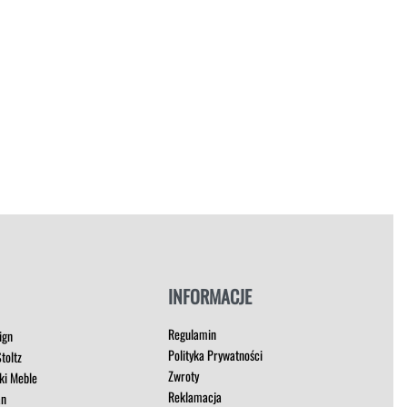
INFORMACJE
Regulamin
ign
Polityka Prywatności
toltz
Zwroty
ki Meble
Reklamacja
an