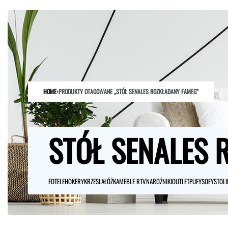
HOME
SKLEP
O NAS
ARCHITEKCI
KONTAKT
HOME
›
PRODUKTY OTAGOWANE „STÓŁ SENALES ROZKŁADANY FAMEG”
STÓŁ SENALES 
FOTELE
HOKERY
KRZESŁA
ŁÓŻKA
MEBLE RTV
NAROŻNIKI
OUTLET
PUFY
SOFY
STOLI