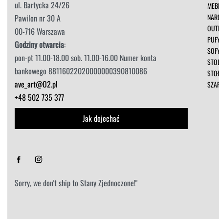
ul. Bartycka 24/26
MEB
NAR
Pawilon nr 30 A
OUT
00-716 Warszawa
PUF
Godziny otwarcia
:
SOF
pon-pt 11.00-18.00 sob. 11.00-16.00 Numer konta
STOL
bankowego 88116022020000000390810086
STO
ave_art@O2.pl
SZA
+48 502 735 377
Jak dojechać
Sorry, we don't ship to
Stany Zjednoczone
!"