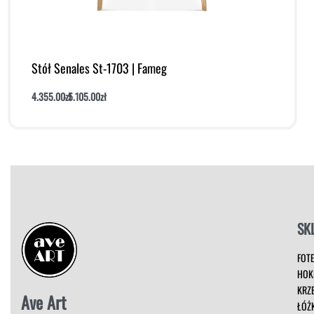
Stół Senales St-1703 | Fameg
4.355.00
zł
5.105.00
zł
Dodaj do koszyka
Podgląd
SK
FOT
HOK
KRZ
Ave Art
ŁÓŻ