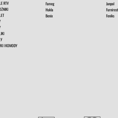
LE RTV
Fameg
Janpol
OŻNIKI
Hukla
Furnires
LET
Benix
Feniks
Y
Y
IKI
ŁY
FKI I KOMODY