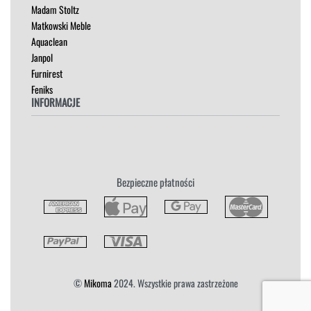
Madam Stoltz
SZAFKI I KOMODY
Matkowski Meble
Aquaclean
Janpol
Furnirest
Feniks
INFORMACJE
Regulamin
Polityka Prywatności
Zwroty
Bezpieczne płatności
Reklamacja
Płatność i Dostawa
©
Mikoma
2024. Wszystkie prawa zastrzeżone