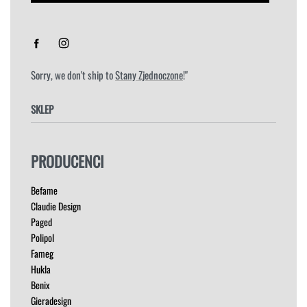
Sorry, we don't ship to
Stany Zjednoczone
!"
SKLEP
FOTELE
PRODUCENCI
HOKERY
KRZESŁA
Befame
ŁÓŻKA
Claudie Design
MEBLE RTV
Paged
NAROŻNIKI
Polipol
OUTLET
Fameg
PUFY
Hukla
SOFY
Benix
STOLIKI
Gieradesign
STOŁY