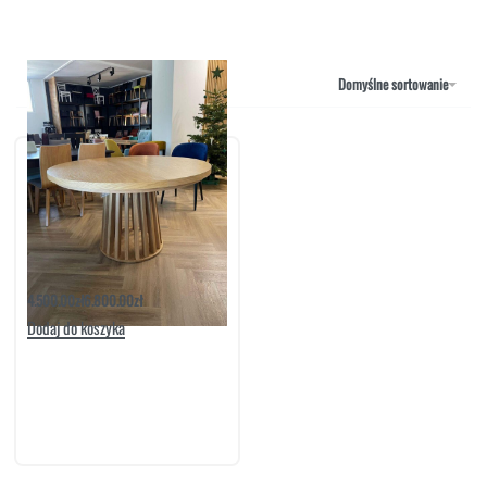
NAROŻNIKI
OUTLET
PUFY
SOFY
Domyślne sortowanie
STOLIKI
STOŁY
SZAFKI I KOMODY
Stół Tamo Dębowy | Ave Art
4.500.00
zł
6.800.00
zł
Dodaj do koszyka