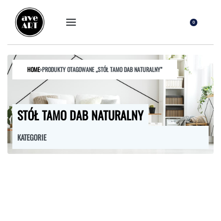
0
HOME
›
PRODUKTY OTAGOWANE „STÓŁ TAMO DAB NATURALNY”
STÓŁ TAMO DAB NATURALNY
KATEGORIE
FOTELE
HOKERY
KRZESŁA
ŁÓŻKA
MEBLE RTV