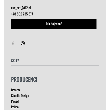
ave_art@O2.pl
+48 502 735 377
Jak dojechać
SKLEP
FOTELE
PRODUCENCI
HOKERY
KRZESŁA
Befame
ŁÓŻKA
Claudie Design
MEBLE RTV
Paged
NAROŻNIKI
Polipol
OUTLET