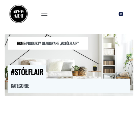
0
HOME
›
PRODUKTY OTAGOWANE „#STÓŁFLAIR”
#STÓŁFLAIR
KATEGORIE
FOTELE
HOKERY
KRZESŁA
ŁÓŻKA
MEBLE RTV