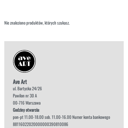
NAROŻNIKI
OUTLET
PUFY
SOFY
Nie znaleziono produktów, których szukasz.
STOLIKI
STOŁY
SZAFKI I KOMODY
Ave Art
ul. Bartycka 24/26
Pawilon nr 30 A
00-716 Warszawa
Godziny otwarcia
:
pon-pt 11.00-18.00 sob. 11.00-16.00 Numer konta bankowego
88116022020000000390810086