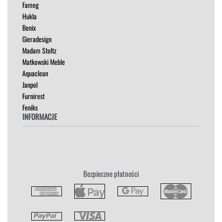
Fameg
PUFY
Hukla
SOFY
Benix
STOLIKI
Gieradesign
STOŁY
Madam Stoltz
SZAFKI I KOMODY
Matkowski Meble
Aquaclean
Janpol
Furnirest
Feniks
INFORMACJE
Regulamin
Polityka Prywatności
Zwroty
Bezpieczne płatności
Reklamacja
Płatność i Dostawa