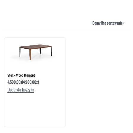
NAROŻNIKI
OUTLET
PUFY
SOFY
Domyślne sortowanie
STOLIKI
STOŁY
SZAFKI I KOMODY
Stolik Wood Diamond
4.500.00
zł
4.900.00
zł
Dodaj do koszyka