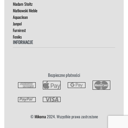
Madam Stoltz
SZAFKI I KOMODY
Matkowski Meble
Aquaclean
Janpol
Furnirest
Feniks
INFORMACJE
Regulamin
Polityka Prywatności
Zwroty
Bezpieczne płatności
Reklamacja
Płatność i Dostawa
©
Mikoma
2024. Wszystkie prawa zastrzeżone