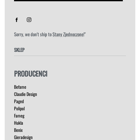
Sorry, we don't ship to
Stany Zjednoczone
!"
SKLEP
FOTELE
PRODUCENCI
HOKERY
KRZESŁA
Befame
ŁÓŻKA
Claudie Design
MEBLE RTV
Paged
NAROŻNIKI
Polipol
OUTLET
Fameg
PUFY
Hukla
SOFY
Benix
STOLIKI
Gieradesign
STOŁY