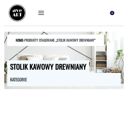
0
HOME
›
PRODUKTY OTAGOWANE „STOLIK KAWOWY DREWNIANY”
STOLIK KAWOWY DREWNIANY
KATEGORIE
FOTELE
HOKERY
KRZESŁA
ŁÓŻKA
MEBLE RTV