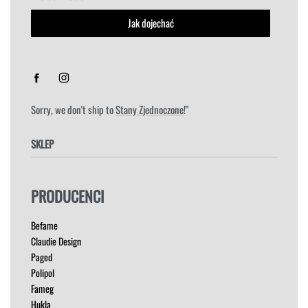
Jak dojechać
Sorry, we don't ship to
Stany Zjednoczone
!"
SKLEP
FOTELE
PRODUCENCI
HOKERY
KRZESŁA
Befame
ŁÓŻKA
Claudie Design
MEBLE RTV
Paged
NAROŻNIKI
Polipol
OUTLET
Fameg
PUFY
Hukla