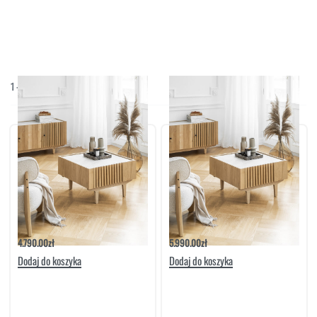
MEBLE RTV
NAROŻNIKI
OUTLET
PUFY
SOFY
1
-
2
/
2
Domyślne sortowanie
STOLIKI
STOŁY
SZAFKI I KOMODY
Stolik Kawowy Meble Matkowski More 70
Stolik Kawowy More 120 1S | Meble
1S
Matkowski
4.790.00
zł
5.990.00
zł
Dodaj do koszyka
Dodaj do koszyka