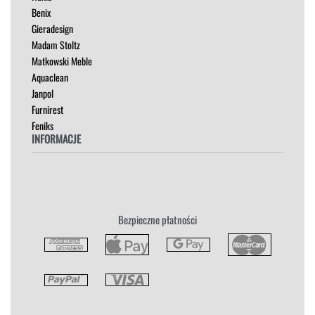
SOFY
Benix
STOLIKI
Gieradesign
STOŁY
Madam Stoltz
SZAFKI I KOMODY
Matkowski Meble
Aquaclean
Janpol
Furnirest
Feniks
INFORMACJE
Regulamin
Polityka Prywatności
Zwroty
Bezpieczne płatności
Reklamacja
Płatność i Dostawa