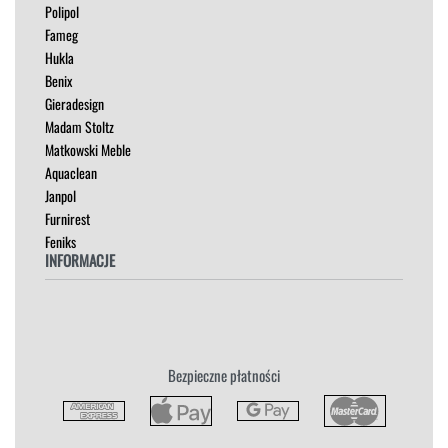
Polipol
OUTLET
Fameg
PUFY
Hukla
SOFY
Benix
STOLIKI
Gieradesign
STOŁY
Madam Stoltz
SZAFKI I KOMODY
Matkowski Meble
Aquaclean
Janpol
Furnirest
Feniks
INFORMACJE
Regulamin
Polityka Prywatności
Zwroty
Bezpieczne płatności
Reklamacja
Płatność i Dostawa