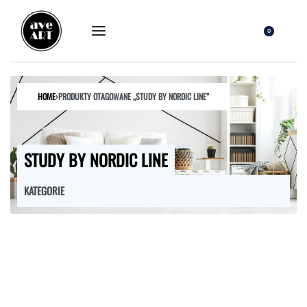
0
HOME
›
PRODUKTY OTAGOWANE „STUDY BY NORDIC LINE”
STUDY BY NORDIC LINE
KATEGORIE
FOTELE
HOKERY
KRZESŁA
ŁÓŻKA
MEBLE RTV