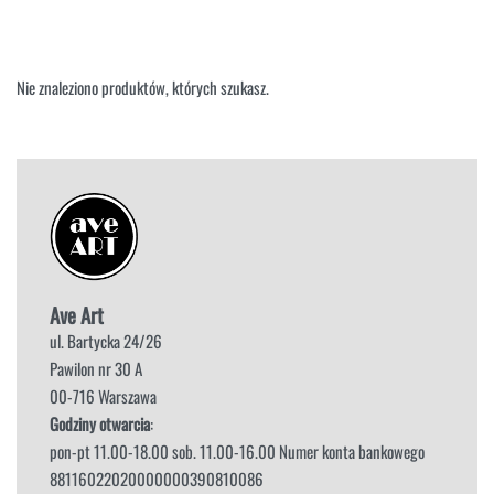
NAROŻNIKI
OUTLET
PUFY
SOFY
Nie znaleziono produktów, których szukasz.
STOLIKI
STOŁY
SZAFKI I KOMODY
Ave Art
ul. Bartycka 24/26
Pawilon nr 30 A
00-716 Warszawa
Godziny otwarcia
:
pon-pt 11.00-18.00 sob. 11.00-16.00 Numer konta bankowego
88116022020000000390810086