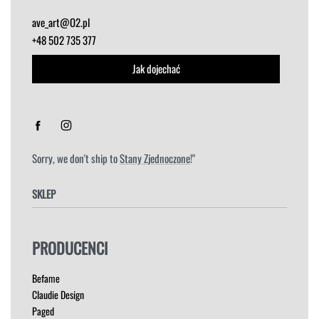
ave_art@O2.pl
+48 502 735 377
Jak dojechać
Sorry, we don't ship to
Stany Zjednoczone
!"
SKLEP
FOTELE
PRODUCENCI
HOKERY
KRZESŁA
Befame
ŁÓŻKA
Claudie Design
MEBLE RTV
Paged
NAROŻNIKI