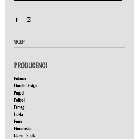
SKLEP
FOTELE
PRODUCENCI
HOKERY
KRZESŁA
Befame
ŁÓŻKA
Claudie Design
MEBLE RTV
Paged
NAROŻNIKI
Polipol
OUTLET
Fameg
PUFY
Hukla
SOFY
Benix
STOLIKI
Gieradesign
STOŁY
Madam Stoltz
SZAFKI I KOMODY