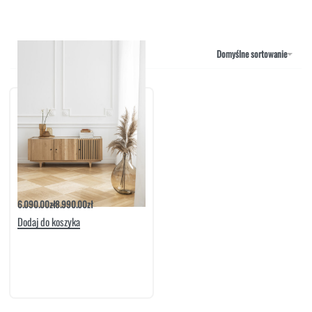
NAROŻNIKI
OUTLET
PUFY
SOFY
Domyślne sortowanie
STOLIKI
STOŁY
SZAFKI I KOMODY
Szafka RTV More 150 2D1D | Meble
Matkowski
6.090.00
zł
8.990.00
zł
Dodaj do koszyka