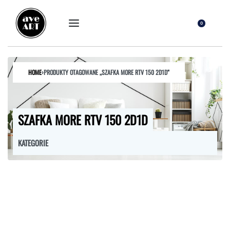
0
HOME
›
PRODUKTY OTAGOWANE „SZAFKA MORE RTV 150 2D1D”
SZAFKA MORE RTV 150 2D1D
KATEGORIE
FOTELE
HOKERY
KRZESŁA
ŁÓŻKA
MEBLE RTV