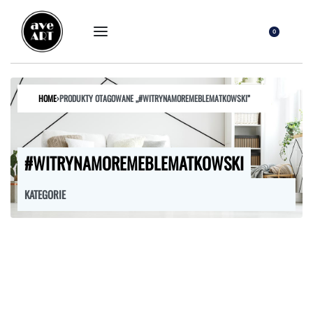
0
HOME
›
PRODUKTY OTAGOWANE „#WITRYNAMOREMEBLEMATKOWSKI”
#WITRYNAMOREMEBLEMATKOWSKI
KATEGORIE
FOTELE
HOKERY
KRZESŁA
ŁÓŻKA
MEBLE RTV