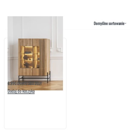
NAROŻNIKI
OUTLET
PUFY
SOFY
Domyślne sortowanie
STOLIKI
STOŁY
SZAFKI I KOMODY
Witryna 2D More | Meble Matkowski
6.990.00
zł
10.580.00
zł
Dodaj do koszyka