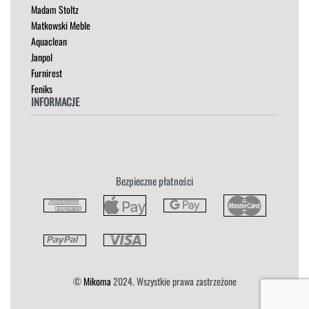
Madam Stoltz
SZAFKI I KOMODY
Matkowski Meble
Aquaclean
Janpol
Furnirest
Feniks
INFORMACJE
Regulamin
Polityka Prywatności
Zwroty
Bezpieczne płatności
Reklamacja
Płatność i Dostawa
©
Mikoma
2024. Wszystkie prawa zastrzeżone