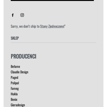
Sorry, we don't ship to
Stany Zjednoczone
!"
SKLEP
FOTELE
PRODUCENCI
HOKERY
KRZESŁA
Befame
ŁÓŻKA
Claudie Design
MEBLE RTV
Paged
NAROŻNIKI
Polipol
OUTLET
Fameg
PUFY
Hukla
SOFY
Benix
STOLIKI
Gieradesign
STOŁY