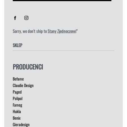
Sorry, we don't ship to
Stany Zjednoczone
!"
SKLEP
FOTELE
PRODUCENCI
HOKERY
KRZESŁA
Befame
ŁÓŻKA
Claudie Design
MEBLE RTV
Paged
NAROŻNIKI
Polipol
OUTLET
Fameg
PUFY
Hukla
SOFY
Benix
STOLIKI
Gieradesign
STOŁY