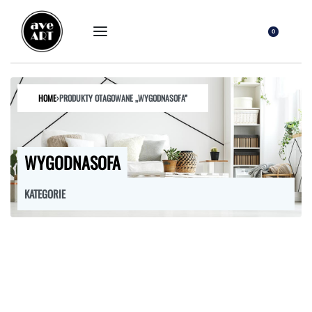
0
HOME
›
PRODUKTY OTAGOWANE „WYGODNASOFA”
WYGODNASOFA
KATEGORIE
FOTELE
HOKERY
KRZESŁA
ŁÓŻKA
MEBLE RTV