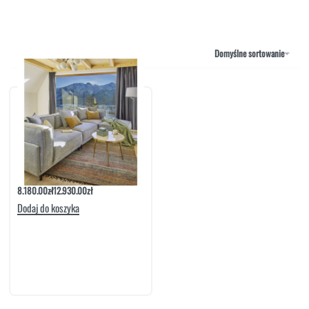
NAROŻNIKI
OUTLET
PUFY
SOFY
Domyślne sortowanie
STOLIKI
STOŁY
SZAFKI I KOMODY
Sofa Laurent 3-Osobowa
8.180.00
zł
12.930.00
zł
Dodaj do koszyka