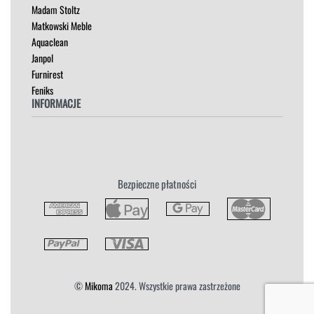
Madam Stoltz
SZAFKI I KOMODY
Matkowski Meble
Aquaclean
Janpol
Furnirest
Feniks
INFORMACJE
Regulamin
Polityka Prywatności
Zwroty
Bezpieczne płatności
Reklamacja
Płatność i Dostawa
©
Mikoma
2024. Wszystkie prawa zastrzeżone