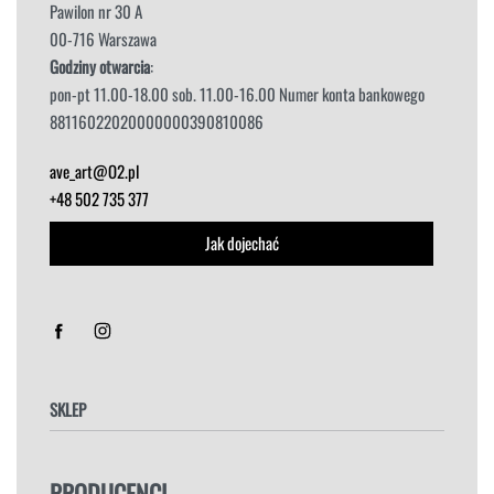
Ave Art
ul. Bartycka 24/26
Pawilon nr 30 A
00-716 Warszawa
Godziny otwarcia
:
pon-pt 11.00-18.00 sob. 11.00-16.00 Numer konta bankowego
88116022020000000390810086
ave_art@O2.pl
+48 502 735 377
Jak dojechać