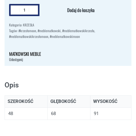
Dodaj do koszyka
Kategoria:
KRZESŁA
Tagów:
#krzesłomoon
,
#meblematkowski
,
#meblematkowskikrzesła
,
#meblematkowskikrzesłomoon
,
#meblematkowskimoon
MATKOWSKI MEBLE
Udostępnij
Opis
SZEROKOŚĆ
GŁĘBOKOŚĆ
WYSOKOŚĆ
48
68
91