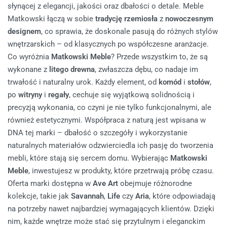
słynącej z elegancji, jakości oraz dbałości o detale. Meble
Matkowski łączą w sobie
tradycję rzemiosła
z
nowoczesnym
designem
, co sprawia, że doskonale pasują do różnych stylów
wnętrzarskich – od klasycznych po współczesne aranżacje.
Co wyróżnia
Matkowski Meble
? Przede wszystkim to, że są
wykonane z
litego drewna
, zwłaszcza dębu, co nadaje im
trwałość i naturalny urok. Każdy element, od
komód
i
stołów
,
po
witryny
i
regały
, cechuje się wyjątkową solidnością i
precyzją wykonania, co czyni je nie tylko funkcjonalnymi, ale
również estetycznymi. Współpraca z naturą jest wpisana w
DNA tej marki – dbałość o szczegóły i wykorzystanie
naturalnych materiałów odzwierciedla ich pasję do tworzenia
mebli, które stają się sercem domu.
Wybierając
Matkowski
Meble
, inwestujesz w produkty, które przetrwają próbę czasu.
Oferta marki dostępna w
Ave Art
obejmuje różnorodne
kolekcje, takie jak
Savannah
,
Life
czy
Aria
, które odpowiadają
na potrzeby nawet najbardziej wymagających klientów. Dzięki
nim, każde wnętrze może stać się przytulnym i eleganckim