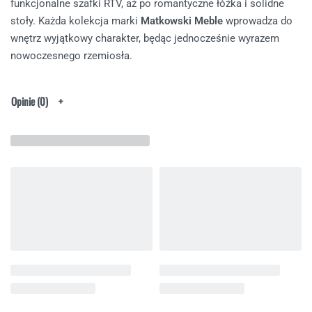
funkcjonalne szafki RTV, aż po romantyczne łóżka i solidne
stoły. Każda kolekcja marki
Matkowski Meble
wprowadza do
wnętrz wyjątkowy charakter, będąc jednocześnie wyrazem
nowoczesnego rzemiosła.
Opinie (0)
Podobne produkty
Krzesło Siras Noga Metalowa Obrotowa |
Krzesło Vario Z Podłokietnikiem Noga
Meble Matowski
Metalowa Druciak | Meble Matkowski
1.808.00
zł
2.562.00
zł
1.877.00
zł
2.826.00
zł
Dodaj do koszyka
Dodaj do koszyka