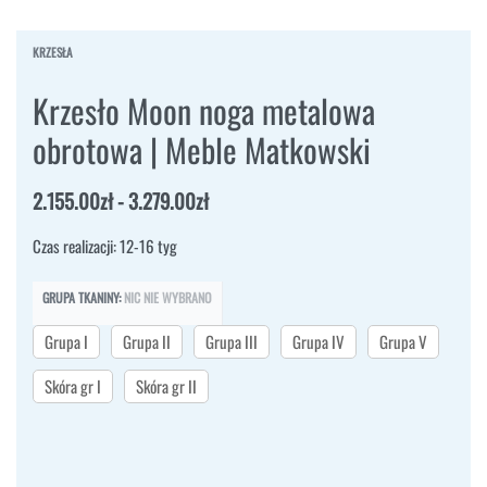
KRZESŁA
Krzesło Moon noga metalowa
obrotowa | Meble Matkowski
2.155.00
zł
3.279.00
zł
Czas realizacji: 12-16 tyg
GRUPA TKANINY
:
NIC NIE WYBRANO
Grupa I
Grupa II
Grupa III
Grupa IV
Grupa V
Skóra gr I
Skóra gr II