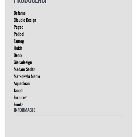
Sorry, we don't ship to
Stany Zjednoczone
!"
SKLEP
FOTELE
PRODUCENCI
HOKERY
KRZESŁA
Befame
ŁÓŻKA
Claudie Design
MEBLE RTV
Paged
NAROŻNIKI
Polipol
OUTLET
Fameg
PUFY
Hukla
SOFY
Benix
STOLIKI
Gieradesign
STOŁY
Madam Stoltz