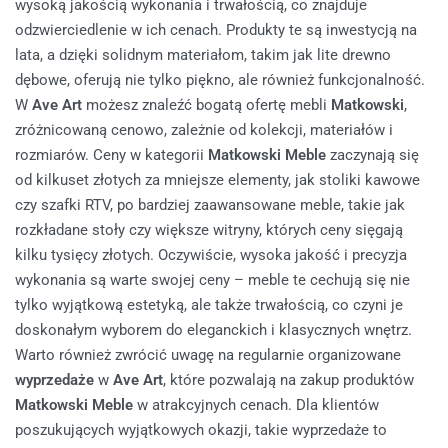
wysoką jakością wykonania i trwałością, co znajduje
odzwierciedlenie w ich cenach. Produkty te są inwestycją na
lata, a dzięki solidnym materiałom, takim jak lite drewno
dębowe, oferują nie tylko piękno, ale również funkcjonalność.
W
Ave Art
możesz znaleźć bogatą ofertę mebli
Matkowski
,
zróżnicowaną cenowo, zależnie od kolekcji, materiałów i
rozmiarów.
Ceny w kategorii
Matkowski Meble
zaczynają się
od kilkuset złotych za mniejsze elementy, jak stoliki kawowe
czy szafki RTV, po bardziej zaawansowane meble, takie jak
rozkładane stoły czy większe witryny, których ceny sięgają
kilku tysięcy złotych. Oczywiście, wysoka jakość i precyzja
wykonania są warte swojej ceny – meble te cechują się nie
tylko wyjątkową estetyką, ale także trwałością, co czyni je
doskonałym wyborem do eleganckich i klasycznych wnętrz.
Warto również zwrócić uwagę na regularnie organizowane
wyprzedaże
w
Ave Art
, które pozwalają na zakup produktów
Matkowski Meble
w atrakcyjnych cenach. Dla klientów
poszukujących wyjątkowych okazji, takie wyprzedaże to