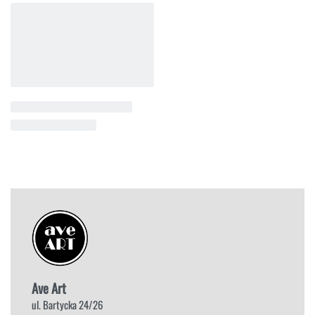
Krzesło Glam / Gold Dąb
1.999.00
zł
2.200.00
zł
Dodaj do koszyka