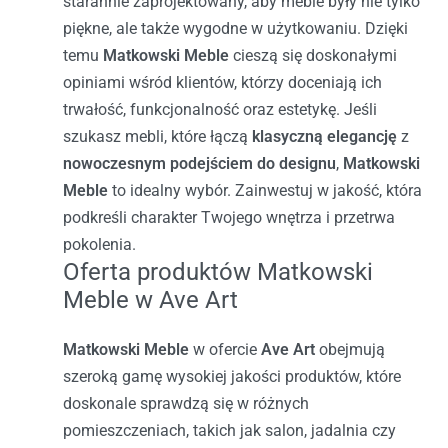
starannie zaprojektowany, aby meble były nie tylko
piękne, ale także wygodne w użytkowaniu. Dzięki
temu
Matkowski Meble
cieszą się doskonałymi
opiniami wśród klientów, którzy doceniają ich
trwałość, funkcjonalność oraz estetykę.
Jeśli
szukasz mebli, które łączą
klasyczną elegancję
z
nowoczesnym podejściem do designu
,
Matkowski
Meble
to idealny wybór. Zainwestuj w jakość, która
podkreśli charakter Twojego wnętrza i przetrwa
pokolenia.
Oferta produktów Matkowski
Meble w Ave Art
Matkowski Meble
w ofercie
Ave Art
obejmują
szeroką gamę wysokiej jakości produktów, które
doskonale sprawdzą się w różnych
pomieszczeniach, takich jak salon, jadalnia czy