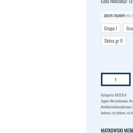
Czas realizacji: 12
GRUPA TKANINY
:
NIC 
Grupa I
Gru
Skóra gr II
Kategoria:
KRZESŁA
Tagów:
#krzesłomoon
,
#m
#meblematkowskimoon
,
befame
,
rio befame
,
rio 
MATKOWSKI MEB