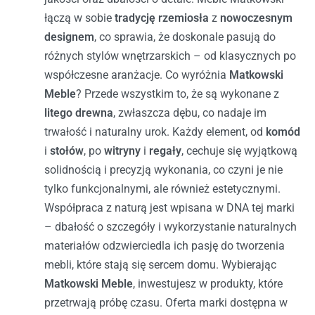
łączą w sobie
tradycję rzemiosła
z
nowoczesnym
designem
, co sprawia, że doskonale pasują do
różnych stylów wnętrzarskich – od klasycznych po
współczesne aranżacje.
Co wyróżnia
Matkowski
Meble
? Przede wszystkim to, że są wykonane z
litego drewna
, zwłaszcza dębu, co nadaje im
trwałość i naturalny urok. Każdy element, od
komód
i
stołów
, po
witryny
i
regały
, cechuje się wyjątkową
solidnością i precyzją wykonania, co czyni je nie
tylko funkcjonalnymi, ale również estetycznymi.
Współpraca z naturą jest wpisana w DNA tej marki
– dbałość o szczegóły i wykorzystanie naturalnych
materiałów odzwierciedla ich pasję do tworzenia
mebli, które stają się sercem domu.
Wybierając
Matkowski Meble
, inwestujesz w produkty, które
przetrwają próbę czasu. Oferta marki dostępna w