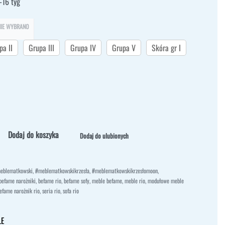
-16 tyg
NIE WYBRANO
pa II
Grupa III
Grupa IV
Grupa V
Skóra gr I
Dodaj do koszyka
Dodaj do ulubionych
eblematkowski
,
#meblematkowskikrzesła
,
#meblematkowskikrzesłomoon
,
befame narożniki
,
befame rio
,
befame sofy
,
meble befame
,
meble rio
,
modułowe meble
befame narożnik rio
,
seria rio
,
sofa rio
LE