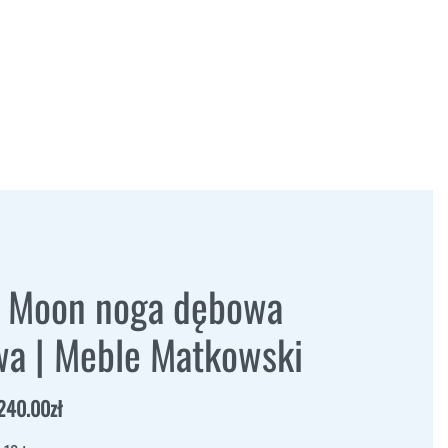
o Moon noga dębowa
wa | Meble Matkowski
240.00
zł