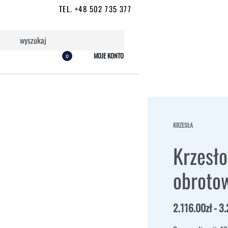
TEL. +48 502 735 377
MOJE KONTO
0
KRZESŁA
Krzesł
obroto
2.116.00
zł
3.