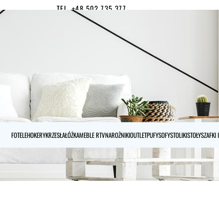
TEL. +48 502 735 377
MOJE KONTO
0
FOTELE
HOKERY
KRZESŁA
ŁÓŻKA
MEBLE RTV
NAROŻNIKI
OUTLET
PUFY
SOFY
STOLIKI
STOŁY
SZAFKI