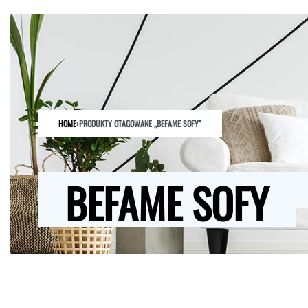
HOME
SKLEP
O NAS
ARCHITEKCI
KONTAKT
HOME
›
PRODUKTY OTAGOWANE „BEFAME SOFY”
BEFAME SOFY