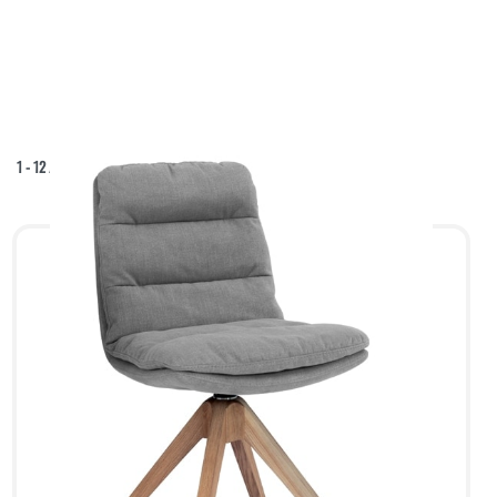
1
-
12
/
13