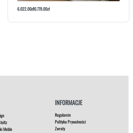
6.022.00
zł
10.779.00
zł
Dodaj do koszyka
Podgląd
INFORMACJE
Regulamin
ign
Polityka Prywatności
toltz
Zwroty
ki Meble