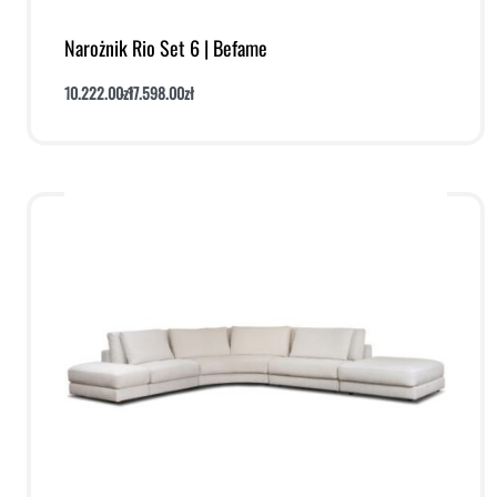
Narożnik Rio Set 6 | Befame
10.222.00
zł
17.598.00
zł
Dodaj do koszyka
Podgląd