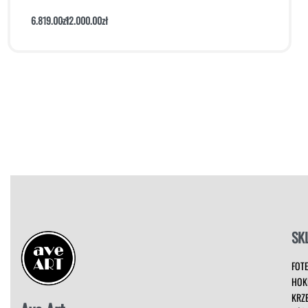
6.819.00
zł
12.000.00
zł
Dodaj do koszyka
Podgląd
SK
FOT
HOK
KRZ