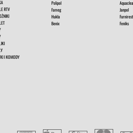
KA
Polipol
Aquacle
LE RTV
Fameg
Janpol
OŻNIKI
Hukla
Furnires
LET
Benix
Feniks
Y
Y
IKI
ŁY
FKI I KOMODY