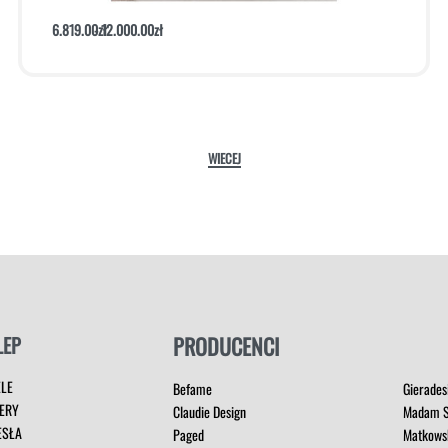
6.819.00
zł
12.000.00
zł
Dodaj do koszyka
Podgląd
LEP
PRODUCENCI
ELE
Befame
Gierades
ERY
Claudie Design
Madam S
ESŁA
Paged
Matkows