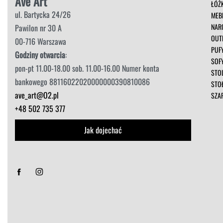
Ave Art
ŁÓŻ
ul. Bartycka 24/26
MEB
NAR
Pawilon nr 30 A
OUT
00-716 Warszawa
PUF
Godziny otwarcia
:
SOF
pon-pt 11.00-18.00 sob. 11.00-16.00 Numer konta
STOL
bankowego 88116022020000000390810086
STO
ave_art@O2.pl
SZA
+48 502 735 377
Jak dojechać
Sorry, we don't ship to
Stany Zjednoczone
!"