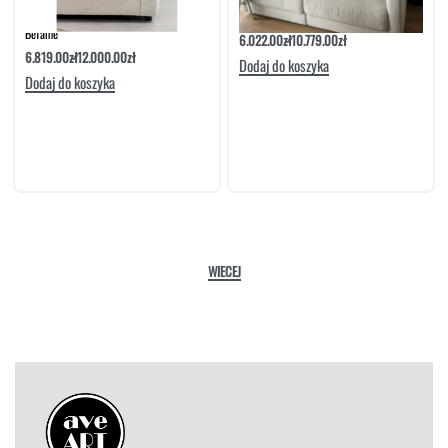
Sofa Rio 4-Osobowa Z Bokami Wąskimi |
Sofa Rio Set 1 | Befame
Befame
6.022.00
zł
10.779.00
zł
6.819.00
zł
12.000.00
zł
Dodaj do koszyka
Dodaj do koszyka