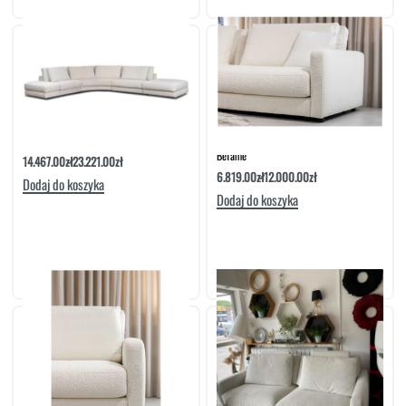
Narożnik Rio Set. 10 | Befame
Sofa Rio 4-Osobowa Z Bokami Szerokimi |
Befame
14.467.00
zł
23.221.00
zł
6.819.00
zł
12.000.00
zł
Dodaj do koszyka
Dodaj do koszyka