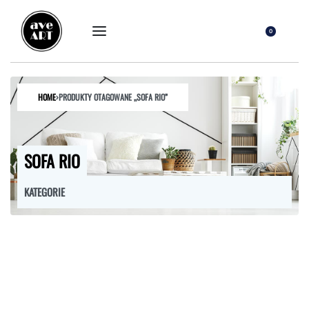
0
HOME
›
PRODUKTY OTAGOWANE „SOFA RIO”
SOFA RIO
KATEGORIE
FOTELE
HOKERY
KRZESŁA
ŁÓŻKA
MEBLE RTV