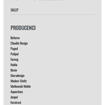
SKLEP
FOTELE
PRODUCENCI
HOKERY
KRZESŁA
Befame
ŁÓŻKA
Claudie Design
MEBLE RTV
Paged
NAROŻNIKI
Polipol
OUTLET
Fameg
PUFY
Hukla
SOFY
Benix
STOLIKI
Gieradesign
STOŁY
Madam Stoltz
SZAFKI I KOMODY
Matkowski Meble
Aquaclean
Janpol
Furnirest